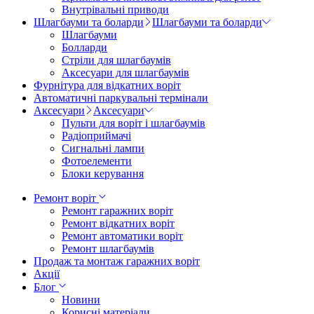
Внутрівальні приводи
Шлагбауми та боларди
Шлагбауми та боларди
Шлагбауми
Болларди
Стріли для шлагбаумів
Аксесуари для шлагбаумів
Фурнітура для відкатних воріт
Автоматичні паркувальні термінали
Аксесуари
Аксесуари
Пульти для воріт і шлагбаумів
Радіоприймачі
Сигнальні лампи
Фотоелементи
Блоки керування
Ремонт воріт
Ремонт гаражних воріт
Ремонт відкатних воріт
Ремонт автоматики воріт
Ремонт шлагбаумів
Продаж та монтаж гаражних воріт
Акції
Блог
Новини
Корисні матеріали