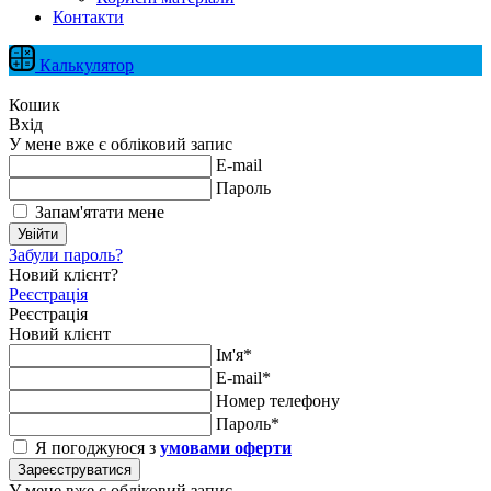
Контакти
Калькулятор
Кошик
Вхід
У мене вже є обліковий запис
E-mail
Пароль
Запам'ятати мене
Увійти
Забули пароль?
Новий клієнт?
Реєстрація
Реєстрація
Новий клієнт
Ім'я*
E-mail*
Номер телефону
Пароль*
Я погоджуюся з
умовами оферти
Зареєструватися
У мене вже є обліковий запис