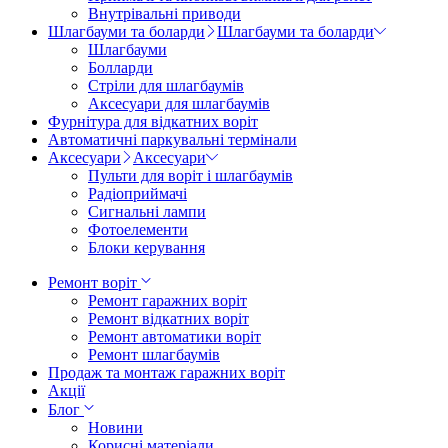
Внутрівальні приводи
Шлагбауми та боларди
Шлагбауми та боларди
Шлагбауми
Болларди
Стріли для шлагбаумів
Аксесуари для шлагбаумів
Фурнітура для відкатних воріт
Автоматичні паркувальні термінали
Аксесуари
Аксесуари
Пульти для воріт і шлагбаумів
Радіоприймачі
Сигнальні лампи
Фотоелементи
Блоки керування
Ремонт воріт
Ремонт гаражних воріт
Ремонт відкатних воріт
Ремонт автоматики воріт
Ремонт шлагбаумів
Продаж та монтаж гаражних воріт
Акції
Блог
Новини
Корисні матеріали