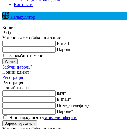
Контакти
Калькулятор
Кошик
Вхід
У мене вже є обліковий запис
E-mail
Пароль
Запам'ятати мене
Увійти
Забули пароль?
Новий клієнт?
Реєстрація
Реєстрація
Новий клієнт
Ім'я*
E-mail*
Номер телефону
Пароль*
Я погоджуюся з
умовами оферти
Зареєструватися
У мене вже є обліковий запис