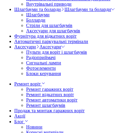
Внутрівальні приводи
Шлагбауми та боларди
Шлагбауми та боларди
Шлагбауми
Болларди
Стріли для шлагбаумів
Аксесуари для шлагбаумів
Фурнітура для відкатних воріт
Автоматичні паркувальні термінали
Аксесуари
Аксесуари
Пульти для воріт і шлагбаумів
Радіоприймачі
Сигнальні лампи
Фотоелементи
Блоки керування
Ремонт воріт
Ремонт гаражних воріт
Ремонт відкатних воріт
Ремонт автоматики воріт
Ремонт шлагбаумів
Продаж та монтаж гаражних воріт
Акції
Блог
Новини
Корисні матеріали