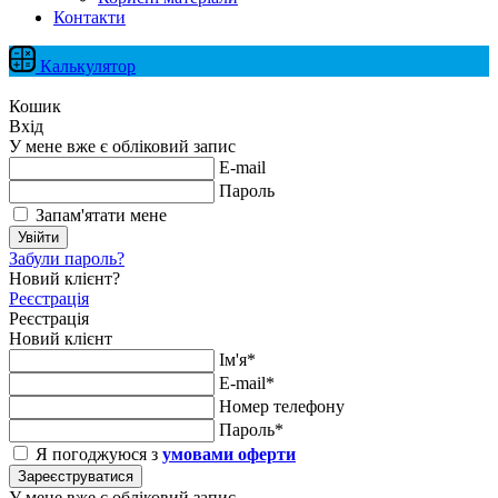
Контакти
Калькулятор
Кошик
Вхід
У мене вже є обліковий запис
E-mail
Пароль
Запам'ятати мене
Увійти
Забули пароль?
Новий клієнт?
Реєстрація
Реєстрація
Новий клієнт
Ім'я*
E-mail*
Номер телефону
Пароль*
Я погоджуюся з
умовами оферти
Зареєструватися
У мене вже є обліковий запис