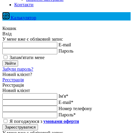
Контакти
Калькулятор
Кошик
Вхід
У мене вже є обліковий запис
E-mail
Пароль
Запам'ятати мене
Увійти
Забули пароль?
Новий клієнт?
Реєстрація
Реєстрація
Новий клієнт
Ім'я*
E-mail*
Номер телефону
Пароль*
Я погоджуюся з
умовами оферти
Зареєструватися
У мене вже є обліковий запис