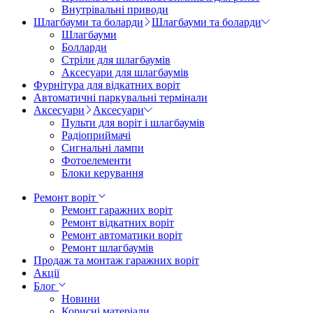
Внутрівальні приводи
Шлагбауми та боларди
Шлагбауми та боларди
Шлагбауми
Болларди
Стріли для шлагбаумів
Аксесуари для шлагбаумів
Фурнітура для відкатних воріт
Автоматичні паркувальні термінали
Аксесуари
Аксесуари
Пульти для воріт і шлагбаумів
Радіоприймачі
Сигнальні лампи
Фотоелементи
Блоки керування
Ремонт воріт
Ремонт гаражних воріт
Ремонт відкатних воріт
Ремонт автоматики воріт
Ремонт шлагбаумів
Продаж та монтаж гаражних воріт
Акції
Блог
Новини
Корисні матеріали