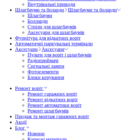
Внутрівальні приводи
Шлагбауми та боларди
Шлагбауми та боларди
Шлагбауми
Болларди
Стріли для шлагбаумів
Аксесуари для шлагбаумів
Фурнітура для відкатних воріт
Автоматичні паркувальні термінали
Аксесуари
Аксесуари
Пульти для воріт і шлагбаумів
Радіоприймачі
Сигнальні лампи
Фотоелементи
Блоки керування
Ремонт воріт
Ремонт гаражних воріт
Ремонт відкатних воріт
Ремонт автоматики воріт
Ремонт шлагбаумів
Продаж та монтаж гаражних воріт
Акції
Блог
Новини
Корисні матеріали