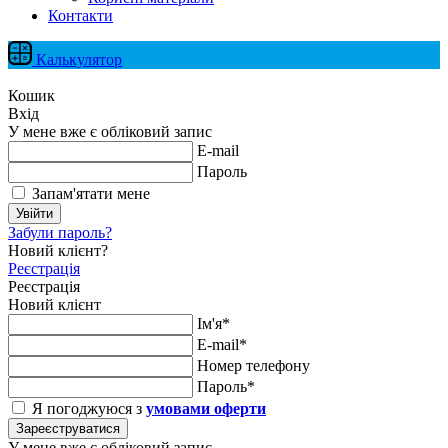
Контакти
Калькулятор
Кошик
Вхід
У мене вже є обліковий запис
E-mail
Пароль
Запам'ятати мене
Увійти
Забули пароль?
Новий клієнт?
Реєстрація
Реєстрація
Новий клієнт
Ім'я*
E-mail*
Номер телефону
Пароль*
Я погоджуюся з
умовами оферти
Зареєструватися
У мене вже є обліковий запис