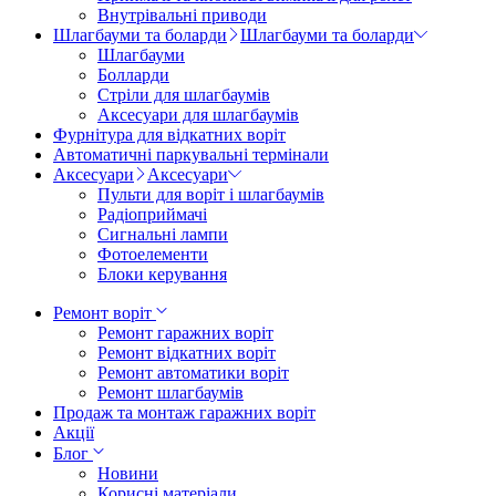
Внутрівальні приводи
Шлагбауми та боларди
Шлагбауми та боларди
Шлагбауми
Болларди
Стріли для шлагбаумів
Аксесуари для шлагбаумів
Фурнітура для відкатних воріт
Автоматичні паркувальні термінали
Аксесуари
Аксесуари
Пульти для воріт і шлагбаумів
Радіоприймачі
Сигнальні лампи
Фотоелементи
Блоки керування
Ремонт воріт
Ремонт гаражних воріт
Ремонт відкатних воріт
Ремонт автоматики воріт
Ремонт шлагбаумів
Продаж та монтаж гаражних воріт
Акції
Блог
Новини
Корисні матеріали