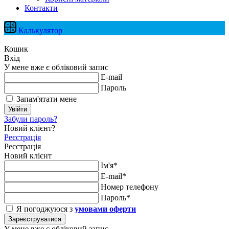
Контакти
Калькулятор
Кошик
Вхід
У мене вже є обліковий запис
E-mail
Пароль
Запам'ятати мене
Увійти
Забули пароль?
Новий клієнт?
Реєстрація
Реєстрація
Новий клієнт
Ім'я*
E-mail*
Номер телефону
Пароль*
Я погоджуюся з
умовами оферти
Зареєструватися
У мене вже є обліковий запис