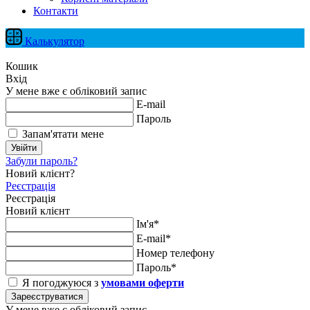
Контакти
Калькулятор
Кошик
Вхід
У мене вже є обліковий запис
E-mail
Пароль
Запам'ятати мене
Увійти
Забули пароль?
Новий клієнт?
Реєстрація
Реєстрація
Новий клієнт
Ім'я*
E-mail*
Номер телефону
Пароль*
Я погоджуюся з
умовами оферти
Зареєструватися
У мене вже є обліковий запис