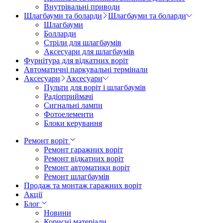
Внутрівальні приводи
Шлагбауми та боларди
Шлагбауми та боларди
Шлагбауми
Болларди
Стріли для шлагбаумів
Аксесуари для шлагбаумів
Фурнітура для відкатних воріт
Автоматичні паркувальні термінали
Аксесуари
Аксесуари
Пульти для воріт і шлагбаумів
Радіоприймачі
Сигнальні лампи
Фотоелементи
Блоки керування
Ремонт воріт
Ремонт гаражних воріт
Ремонт відкатних воріт
Ремонт автоматики воріт
Ремонт шлагбаумів
Продаж та монтаж гаражних воріт
Акції
Блог
Новини
Корисні матеріали