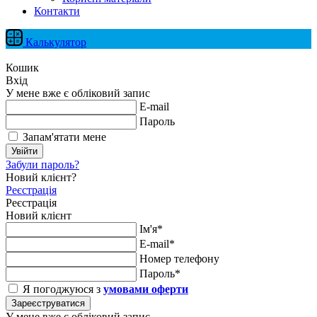
Контакти
Калькулятор
Кошик
Вхід
У мене вже є обліковий запис
E-mail
Пароль
Запам'ятати мене
Увійти
Забули пароль?
Новий клієнт?
Реєстрація
Реєстрація
Новий клієнт
Ім'я*
E-mail*
Номер телефону
Пароль*
Я погоджуюся з
умовами оферти
Зареєструватися
У мене вже є обліковий запис