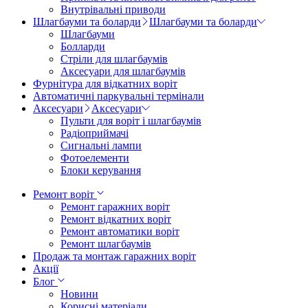
Внутрівальні приводи
Шлагбауми та боларди
Шлагбауми та боларди
Шлагбауми
Болларди
Стріли для шлагбаумів
Аксесуари для шлагбаумів
Фурнітура для відкатних воріт
Автоматичні паркувальні термінали
Аксесуари
Аксесуари
Пульти для воріт і шлагбаумів
Радіоприймачі
Сигнальні лампи
Фотоелементи
Блоки керування
Ремонт воріт
Ремонт гаражних воріт
Ремонт відкатних воріт
Ремонт автоматики воріт
Ремонт шлагбаумів
Продаж та монтаж гаражних воріт
Акції
Блог
Новини
Корисні матеріали