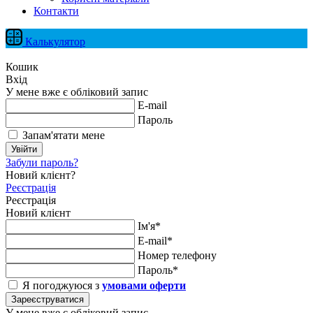
Контакти
Калькулятор
Кошик
Вхід
У мене вже є обліковий запис
E-mail
Пароль
Запам'ятати мене
Увійти
Забули пароль?
Новий клієнт?
Реєстрація
Реєстрація
Новий клієнт
Ім'я*
E-mail*
Номер телефону
Пароль*
Я погоджуюся з
умовами оферти
Зареєструватися
У мене вже є обліковий запис