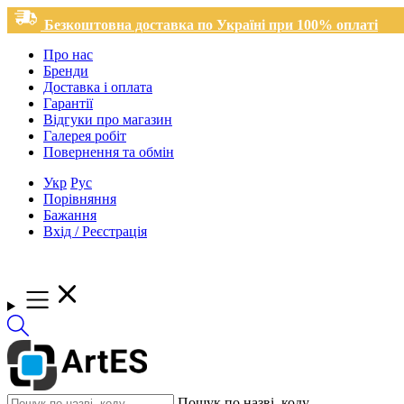
Безкоштовна доставка по Україні при 100% оплаті
Про нас
Бренди
Доставка і оплата
Гарантії
Відгуки про магазин
Галерея робіт
Повернення та обмін
Укр
Рус
Порівняння
Бажання
Вхід / Реєстрація
Пошук по назві, коду