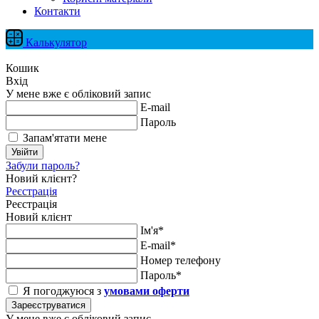
Контакти
Калькулятор
Кошик
Вхід
У мене вже є обліковий запис
E-mail
Пароль
Запам'ятати мене
Увійти
Забули пароль?
Новий клієнт?
Реєстрація
Реєстрація
Новий клієнт
Ім'я*
E-mail*
Номер телефону
Пароль*
Я погоджуюся з
умовами оферти
Зареєструватися
У мене вже є обліковий запис