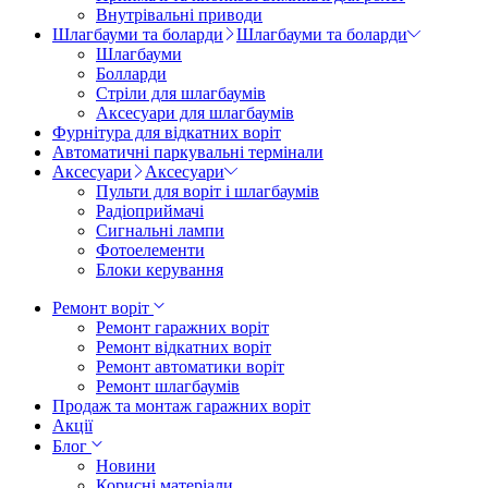
Внутрівальні приводи
Шлагбауми та боларди
Шлагбауми та боларди
Шлагбауми
Болларди
Стріли для шлагбаумів
Аксесуари для шлагбаумів
Фурнітура для відкатних воріт
Автоматичні паркувальні термінали
Аксесуари
Аксесуари
Пульти для воріт і шлагбаумів
Радіоприймачі
Сигнальні лампи
Фотоелементи
Блоки керування
Ремонт воріт
Ремонт гаражних воріт
Ремонт відкатних воріт
Ремонт автоматики воріт
Ремонт шлагбаумів
Продаж та монтаж гаражних воріт
Акції
Блог
Новини
Корисні матеріали