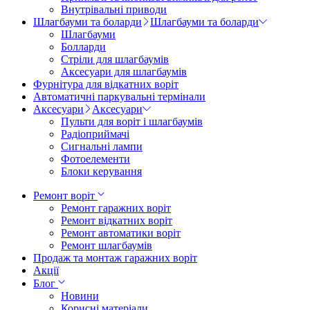
Внутрівальні приводи
Шлагбауми та боларди
Шлагбауми та боларди
Шлагбауми
Болларди
Стріли для шлагбаумів
Аксесуари для шлагбаумів
Фурнітура для відкатних воріт
Автоматичні паркувальні термінали
Аксесуари
Аксесуари
Пульти для воріт і шлагбаумів
Радіоприймачі
Сигнальні лампи
Фотоелементи
Блоки керування
Ремонт воріт
Ремонт гаражних воріт
Ремонт відкатних воріт
Ремонт автоматики воріт
Ремонт шлагбаумів
Продаж та монтаж гаражних воріт
Акції
Блог
Новини
Корисні матеріали