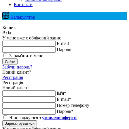
Контакти
Калькулятор
Кошик
Вхід
У мене вже є обліковий запис
E-mail
Пароль
Запам'ятати мене
Увійти
Забули пароль?
Новий клієнт?
Реєстрація
Реєстрація
Новий клієнт
Ім'я*
E-mail*
Номер телефону
Пароль*
Я погоджуюся з
умовами оферти
Зареєструватися
У мене вже є обліковий запис