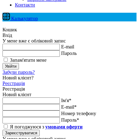
Контакти
Калькулятор
Кошик
Вхід
У мене вже є обліковий запис
E-mail
Пароль
Запам'ятати мене
Увійти
Забули пароль?
Новий клієнт?
Реєстрація
Реєстрація
Новий клієнт
Ім'я*
E-mail*
Номер телефону
Пароль*
Я погоджуюся з
умовами оферти
Зареєструватися
У мене вже є обліковий запис