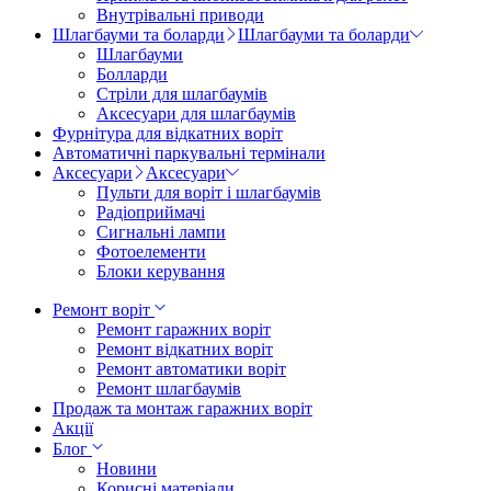
Внутрівальні приводи
Шлагбауми та боларди
Шлагбауми та боларди
Шлагбауми
Болларди
Стріли для шлагбаумів
Аксесуари для шлагбаумів
Фурнітура для відкатних воріт
Автоматичні паркувальні термінали
Аксесуари
Аксесуари
Пульти для воріт і шлагбаумів
Радіоприймачі
Сигнальні лампи
Фотоелементи
Блоки керування
Ремонт воріт
Ремонт гаражних воріт
Ремонт відкатних воріт
Ремонт автоматики воріт
Ремонт шлагбаумів
Продаж та монтаж гаражних воріт
Акції
Блог
Новини
Корисні матеріали