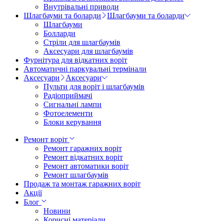
Внутрівальні приводи
Шлагбауми та боларди
Шлагбауми та боларди
Шлагбауми
Болларди
Стріли для шлагбаумів
Аксесуари для шлагбаумів
Фурнітура для відкатних воріт
Автоматичні паркувальні термінали
Аксесуари
Аксесуари
Пульти для воріт і шлагбаумів
Радіоприймачі
Сигнальні лампи
Фотоелементи
Блоки керування
Ремонт воріт
Ремонт гаражних воріт
Ремонт відкатних воріт
Ремонт автоматики воріт
Ремонт шлагбаумів
Продаж та монтаж гаражних воріт
Акції
Блог
Новини
Корисні матеріали