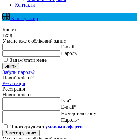
Контакти
Калькулятор
Кошик
Вхід
У мене вже є обліковий запис
E-mail
Пароль
Запам'ятати мене
Увійти
Забули пароль?
Новий клієнт?
Реєстрація
Реєстрація
Новий клієнт
Ім'я*
E-mail*
Номер телефону
Пароль*
Я погоджуюся з
умовами оферти
Зареєструватися
У мене вже є обліковий запис