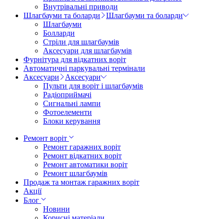
Внутрівальні приводи
Шлагбауми та боларди
Шлагбауми та боларди
Шлагбауми
Болларди
Стріли для шлагбаумів
Аксесуари для шлагбаумів
Фурнітура для відкатних воріт
Автоматичні паркувальні термінали
Аксесуари
Аксесуари
Пульти для воріт і шлагбаумів
Радіоприймачі
Сигнальні лампи
Фотоелементи
Блоки керування
Ремонт воріт
Ремонт гаражних воріт
Ремонт відкатних воріт
Ремонт автоматики воріт
Ремонт шлагбаумів
Продаж та монтаж гаражних воріт
Акції
Блог
Новини
Корисні матеріали