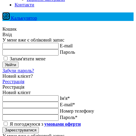
Контакти
Калькулятор
Кошик
Вхід
У мене вже є обліковий запис
E-mail
Пароль
Запам'ятати мене
Увійти
Забули пароль?
Новий клієнт?
Реєстрація
Реєстрація
Новий клієнт
Ім'я*
E-mail*
Номер телефону
Пароль*
Я погоджуюся з
умовами оферти
Зареєструватися
У мене вже є обліковий запис