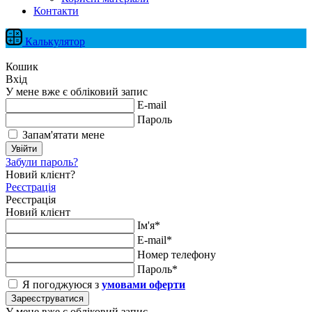
Контакти
Калькулятор
Кошик
Вхід
У мене вже є обліковий запис
E-mail
Пароль
Запам'ятати мене
Увійти
Забули пароль?
Новий клієнт?
Реєстрація
Реєстрація
Новий клієнт
Ім'я*
E-mail*
Номер телефону
Пароль*
Я погоджуюся з
умовами оферти
Зареєструватися
У мене вже є обліковий запис