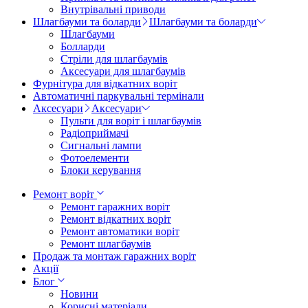
Внутрівальні приводи
Шлагбауми та боларди
Шлагбауми та боларди
Шлагбауми
Болларди
Стріли для шлагбаумів
Аксесуари для шлагбаумів
Фурнітура для відкатних воріт
Автоматичні паркувальні термінали
Аксесуари
Аксесуари
Пульти для воріт і шлагбаумів
Радіоприймачі
Сигнальні лампи
Фотоелементи
Блоки керування
Ремонт воріт
Ремонт гаражних воріт
Ремонт відкатних воріт
Ремонт автоматики воріт
Ремонт шлагбаумів
Продаж та монтаж гаражних воріт
Акції
Блог
Новини
Корисні матеріали