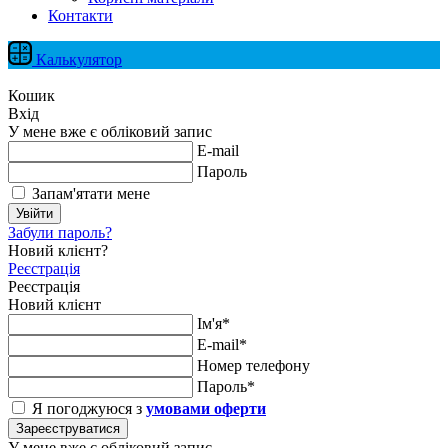
Контакти
Калькулятор
Кошик
Вхід
У мене вже є обліковий запис
E-mail
Пароль
Запам'ятати мене
Увійти
Забули пароль?
Новий клієнт?
Реєстрація
Реєстрація
Новий клієнт
Ім'я*
E-mail*
Номер телефону
Пароль*
Я погоджуюся з
умовами оферти
Зареєструватися
У мене вже є обліковий запис