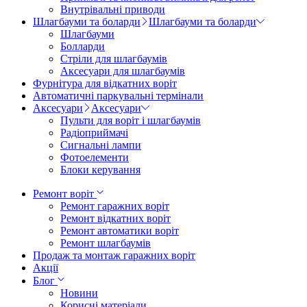
Внутрівальні приводи
Шлагбауми та боларди
Шлагбауми та боларди
Шлагбауми
Болларди
Стріли для шлагбаумів
Аксесуари для шлагбаумів
Фурнітура для відкатних воріт
Автоматичні паркувальні термінали
Аксесуари
Аксесуари
Пульти для воріт і шлагбаумів
Радіоприймачі
Сигнальні лампи
Фотоелементи
Блоки керування
Ремонт воріт
Ремонт гаражних воріт
Ремонт відкатних воріт
Ремонт автоматики воріт
Ремонт шлагбаумів
Продаж та монтаж гаражних воріт
Акції
Блог
Новини
Корисні матеріали