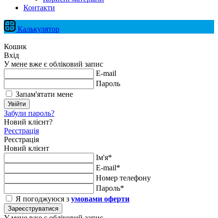
Контакти
Калькулятор
Кошик
Вхід
У мене вже є обліковий запис
E-mail
Пароль
Запам'ятати мене
Увійти
Забули пароль?
Новий клієнт?
Реєстрація
Реєстрація
Новий клієнт
Ім'я*
E-mail*
Номер телефону
Пароль*
Я погоджуюся з
умовами оферти
Зареєструватися
У мене вже є обліковий запис