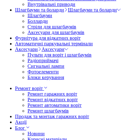
Внутрівальні приводи
Шлагбауми та боларди
Шлагбауми та боларди
Шлагбауми
Болларди
Стріли для шлагбаумів
Аксесуари для шлагбаумів
Фурнітура для відкатних воріт
Автоматичні паркувальні термінали
Аксесуари
Аксесуари
Пульти для воріт і шлагбаумів
Радіоприймачі
Сигнальні лампи
Фотоелементи
Блоки керування
Ремонт воріт
Ремонт гаражних воріт
Ремонт відкатних воріт
Ремонт автоматики воріт
Ремонт шлагбаумів
Продаж та монтаж гаражних воріт
Акції
Блог
Новини
Корисні матеріали