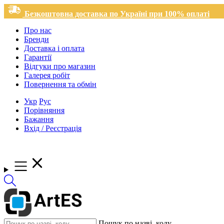
Безкоштовна доставка по Україні при 100% оплаті
Про нас
Бренди
Доставка і оплата
Гарантії
Відгуки про магазин
Галерея робіт
Повернення та обмін
Укр
Рус
Порівняння
Бажання
Вхід / Реєстрація
Пошук по назві, коду