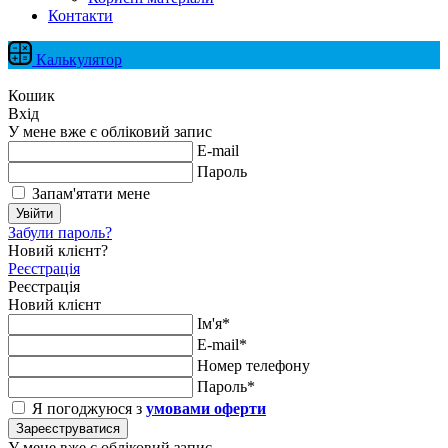
Контакти
Калькулятор
Кошик
Вхід
У мене вже є обліковий запис
E-mail
Пароль
Запам'ятати мене
Увійти
Забули пароль?
Новий клієнт?
Реєстрація
Реєстрація
Новий клієнт
Ім'я*
E-mail*
Номер телефону
Пароль*
Я погоджуюся з
умовами оферти
Зареєструватися
У мене вже є обліковий запис