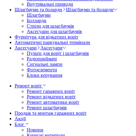
Внутрівальні приводи
Шлагбауми та боларди
Шлагбауми та боларди
Шлагбауми
Болларди
Стріли для шлагбаумів
Аксесуари для шлагбаумів
Фурнітура для відкатних воріт
Автоматичні паркувальні термінали
Аксесуари
Аксесуари
Пульти для воріт і шлагбаумів
Радіоприймачі
Сигнальні лампи
Фотоелементи
Блоки керування
Ремонт воріт
Ремонт гаражних воріт
Ремонт відкатних воріт
Ремонт автоматики воріт
Ремонт шлагбаумів
Продаж та монтаж гаражних воріт
Акції
Блог
Новини
Корисні матеріали