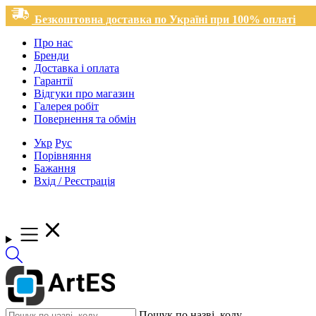
Безкоштовна доставка по Україні при 100% оплаті
Про нас
Бренди
Доставка і оплата
Гарантії
Відгуки про магазин
Галерея робіт
Повернення та обмін
Укр
Рус
Порівняння
Бажання
Вхід / Реєстрація
Пошук по назві, коду