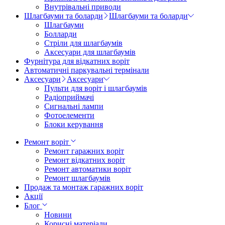
Внутрівальні приводи
Шлагбауми та боларди
Шлагбауми та боларди
Шлагбауми
Болларди
Стріли для шлагбаумів
Аксесуари для шлагбаумів
Фурнітура для відкатних воріт
Автоматичні паркувальні термінали
Аксесуари
Аксесуари
Пульти для воріт і шлагбаумів
Радіоприймачі
Сигнальні лампи
Фотоелементи
Блоки керування
Ремонт воріт
Ремонт гаражних воріт
Ремонт відкатних воріт
Ремонт автоматики воріт
Ремонт шлагбаумів
Продаж та монтаж гаражних воріт
Акції
Блог
Новини
Корисні матеріали