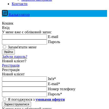
Контакти
Калькулятор
Кошик
Вхід
У мене вже є обліковий запис
E-mail
Пароль
Запам'ятати мене
Увійти
Забули пароль?
Новий клієнт?
Реєстрація
Реєстрація
Новий клієнт
Ім'я*
E-mail*
Номер телефону
Пароль*
Я погоджуюся з
умовами оферти
Зареєструватися
У мене вже є обліковий запис