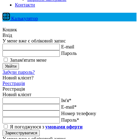
Контакти
Калькулятор
Кошик
Вхід
У мене вже є обліковий запис
E-mail
Пароль
Запам'ятати мене
Увійти
Забули пароль?
Новий клієнт?
Реєстрація
Реєстрація
Новий клієнт
Ім'я*
E-mail*
Номер телефону
Пароль*
Я погоджуюся з
умовами оферти
Зареєструватися
У мене вже є обліковий запис