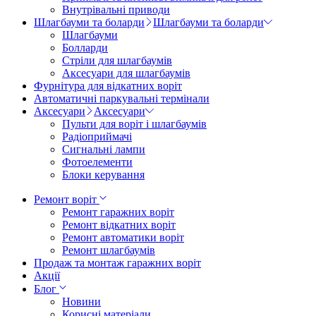
Внутрівальні приводи
Шлагбауми та боларди
Шлагбауми та боларди
Шлагбауми
Болларди
Стріли для шлагбаумів
Аксесуари для шлагбаумів
Фурнітура для відкатних воріт
Автоматичні паркувальні термінали
Аксесуари
Аксесуари
Пульти для воріт і шлагбаумів
Радіоприймачі
Сигнальні лампи
Фотоелементи
Блоки керування
Ремонт воріт
Ремонт гаражних воріт
Ремонт відкатних воріт
Ремонт автоматики воріт
Ремонт шлагбаумів
Продаж та монтаж гаражних воріт
Акції
Блог
Новини
Корисні матеріали