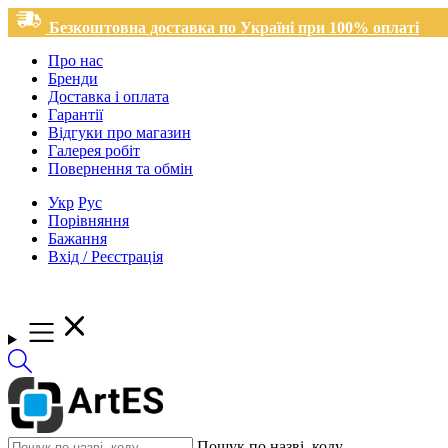
Безкоштовна доставка по Україні при 100% оплаті
Про нас
Бренди
Доставка і оплата
Гарантії
Відгуки про магазин
Галерея робіт
Повернення та обмін
Укр
Рус
Порівняння
Бажання
Вхід / Реєстрація
Пошук по назві, коду