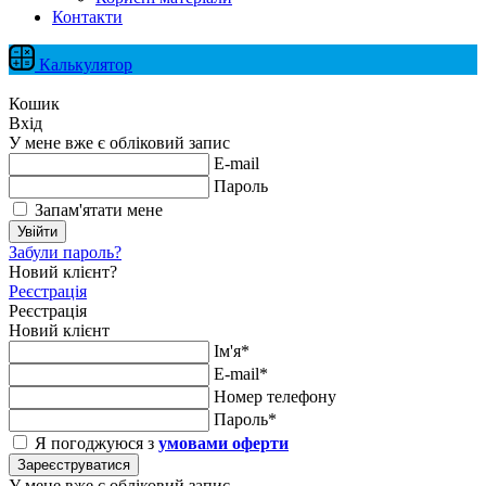
Контакти
Калькулятор
Кошик
Вхід
У мене вже є обліковий запис
E-mail
Пароль
Запам'ятати мене
Увійти
Забули пароль?
Новий клієнт?
Реєстрація
Реєстрація
Новий клієнт
Ім'я*
E-mail*
Номер телефону
Пароль*
Я погоджуюся з
умовами оферти
Зареєструватися
У мене вже є обліковий запис