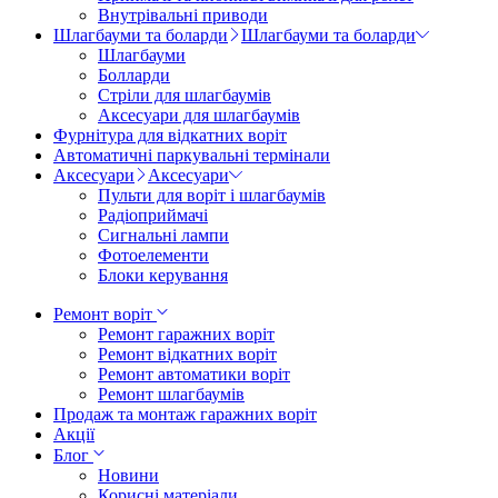
Внутрівальні приводи
Шлагбауми та боларди
Шлагбауми та боларди
Шлагбауми
Болларди
Стріли для шлагбаумів
Аксесуари для шлагбаумів
Фурнітура для відкатних воріт
Автоматичні паркувальні термінали
Аксесуари
Аксесуари
Пульти для воріт і шлагбаумів
Радіоприймачі
Сигнальні лампи
Фотоелементи
Блоки керування
Ремонт воріт
Ремонт гаражних воріт
Ремонт відкатних воріт
Ремонт автоматики воріт
Ремонт шлагбаумів
Продаж та монтаж гаражних воріт
Акції
Блог
Новини
Корисні матеріали