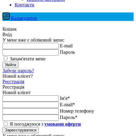
Контакти
Калькулятор
Кошик
Вхід
У мене вже є обліковий запис
E-mail
Пароль
Запам'ятати мене
Увійти
Забули пароль?
Новий клієнт?
Реєстрація
Реєстрація
Новий клієнт
Ім'я*
E-mail*
Номер телефону
Пароль*
Я погоджуюся з
умовами оферти
Зареєструватися
У мене вже є обліковий запис