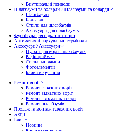
Внутрівальні приводи
Шлагбауми та боларди
Шлагбауми та боларди
Шлагбауми
Болларди
Стріли для шлагбаумів
Аксесуари для шлагбаумів
Фурнітура для відкатних воріт
Автоматичні паркувальні термінали
Аксесуари
Аксесуари
Пульти для воріт і шлагбаумів
Радіоприймачі
Сигнальні лампи
Фотоелементи
Блоки керування
Ремонт воріт
Ремонт гаражних воріт
Ремонт відкатних воріт
Ремонт автоматики воріт
Ремонт шлагбаумів
Продаж та монтаж гаражних воріт
Акції
Блог
Новини
Корисні матеріали