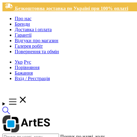
Безкоштовна доставка по Україні при 100% оплаті
Про нас
Бренди
Доставка і оплата
Гарантії
Відгуки про магазин
Галерея робіт
Повернення та обмін
Укр
Рус
Порівняння
Бажання
Вхід / Реєстрація
Пошук по назві, коду