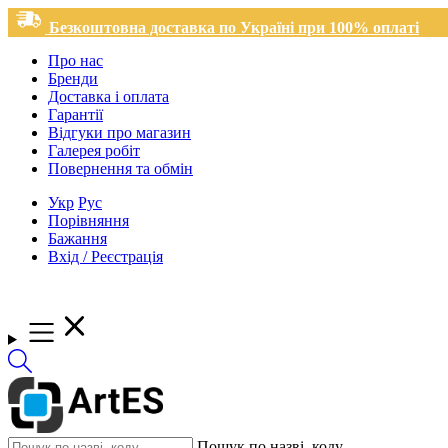
Безкоштовна доставка по Україні при 100% оплаті
Про нас
Бренди
Доставка і оплата
Гарантії
Відгуки про магазин
Галерея робіт
Повернення та обмін
Укр
Рус
Порівняння
Бажання
Вхід / Реєстрація
Пошук по назві, коду