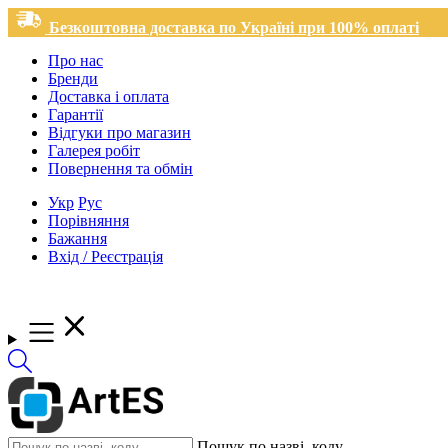
Безкоштовна доставка по Україні при 100% оплаті
Про нас
Бренди
Доставка і оплата
Гарантії
Відгуки про магазин
Галерея робіт
Повернення та обмін
Укр
Рус
Порівняння
Бажання
Вхід / Реєстрація
Пошук по назві, коду