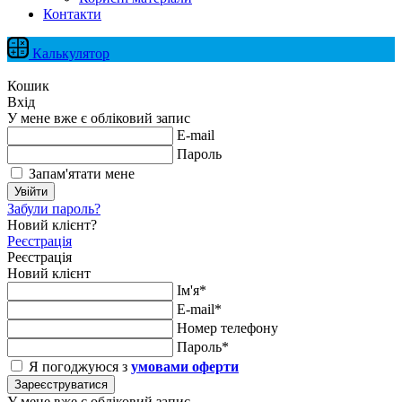
Контакти
Калькулятор
Кошик
Вхід
У мене вже є обліковий запис
E-mail
Пароль
Запам'ятати мене
Увійти
Забули пароль?
Новий клієнт?
Реєстрація
Реєстрація
Новий клієнт
Ім'я*
E-mail*
Номер телефону
Пароль*
Я погоджуюся з
умовами оферти
Зареєструватися
У мене вже є обліковий запис