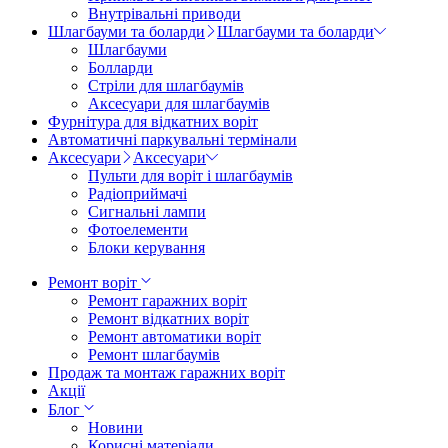
Внутрівальні приводи
Шлагбауми та боларди
Шлагбауми та боларди
Шлагбауми
Болларди
Стріли для шлагбаумів
Аксесуари для шлагбаумів
Фурнітура для відкатних воріт
Автоматичні паркувальні термінали
Аксесуари
Аксесуари
Пульти для воріт і шлагбаумів
Радіоприймачі
Сигнальні лампи
Фотоелементи
Блоки керування
Ремонт воріт
Ремонт гаражних воріт
Ремонт відкатних воріт
Ремонт автоматики воріт
Ремонт шлагбаумів
Продаж та монтаж гаражних воріт
Акції
Блог
Новини
Корисні матеріали