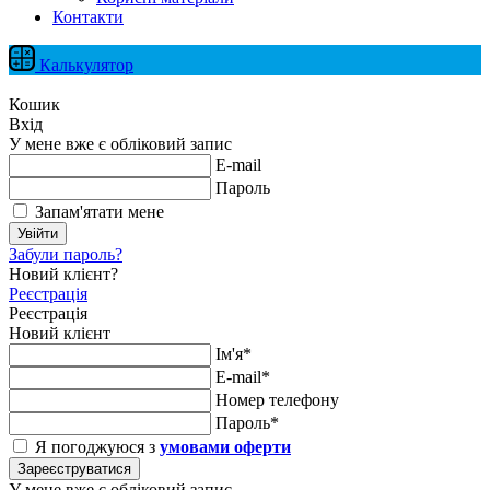
Контакти
Калькулятор
Кошик
Вхід
У мене вже є обліковий запис
E-mail
Пароль
Запам'ятати мене
Увійти
Забули пароль?
Новий клієнт?
Реєстрація
Реєстрація
Новий клієнт
Ім'я*
E-mail*
Номер телефону
Пароль*
Я погоджуюся з
умовами оферти
Зареєструватися
У мене вже є обліковий запис