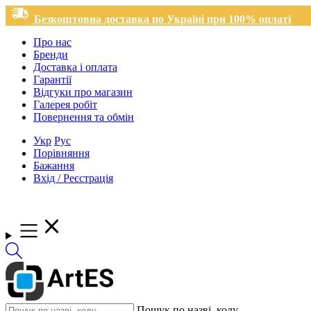
Безкоштовна доставка по Україні при 100% оплаті
Про нас
Бренди
Доставка і оплата
Гарантії
Відгуки про магазин
Галерея робіт
Повернення та обмін
Укр
Рус
Порівняння
Бажання
Вхід / Реєстрація
Пошук по назві, коду