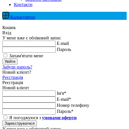
Контакти
Калькулятор
Кошик
Вхід
У мене вже є обліковий запис
E-mail
Пароль
Запам'ятати мене
Увійти
Забули пароль?
Новий клієнт?
Реєстрація
Реєстрація
Новий клієнт
Ім'я*
E-mail*
Номер телефону
Пароль*
Я погоджуюся з
умовами оферти
Зареєструватися
У мене вже є обліковий запис