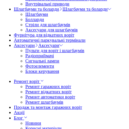
Внутрівальні приводи
Шлагбауми та боларди
Шлагбауми та боларди
Шлагбауми
Болларди
Стріли для шлагбаумів
Аксесуари для шлагбаумів
Фурнітура для відкатних воріт
Автоматичні паркувальні термінали
Аксесуари
Аксесуари
Пульти для воріт і шлагбаумів
Радіоприймачі
Сигнальні лампи
Фотоелементи
Блоки керування
Ремонт воріт
Ремонт гаражних воріт
Ремонт відкатних воріт
Ремонт автоматики воріт
Ремонт шлагбаумів
Продаж та монтаж гаражних воріт
Акції
Блог
Новини
Корисні матеріали