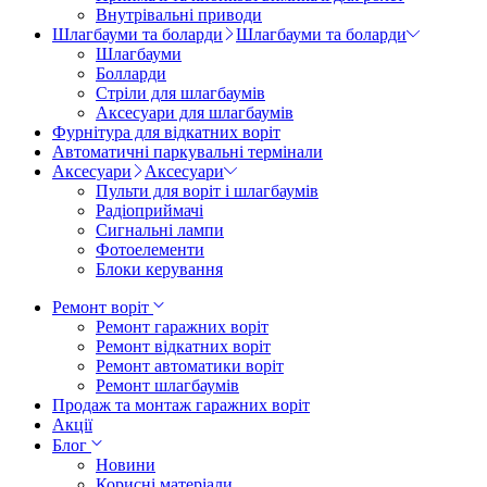
Внутрівальні приводи
Шлагбауми та боларди
Шлагбауми та боларди
Шлагбауми
Болларди
Стріли для шлагбаумів
Аксесуари для шлагбаумів
Фурнітура для відкатних воріт
Автоматичні паркувальні термінали
Аксесуари
Аксесуари
Пульти для воріт і шлагбаумів
Радіоприймачі
Сигнальні лампи
Фотоелементи
Блоки керування
Ремонт воріт
Ремонт гаражних воріт
Ремонт відкатних воріт
Ремонт автоматики воріт
Ремонт шлагбаумів
Продаж та монтаж гаражних воріт
Акції
Блог
Новини
Корисні матеріали