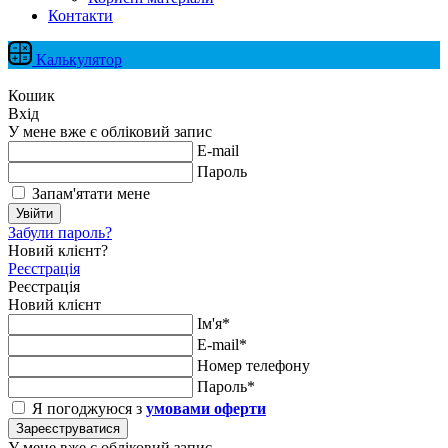
Контакти
Калькулятор
Кошик
Вхід
У мене вже є обліковий запис
E-mail
Пароль
Запам'ятати мене
Увійти
Забули пароль?
Новий клієнт?
Реєстрація
Реєстрація
Новий клієнт
Ім'я*
E-mail*
Номер телефону
Пароль*
Я погоджуюся з
умовами оферти
Зареєструватися
У мене вже є обліковий запис