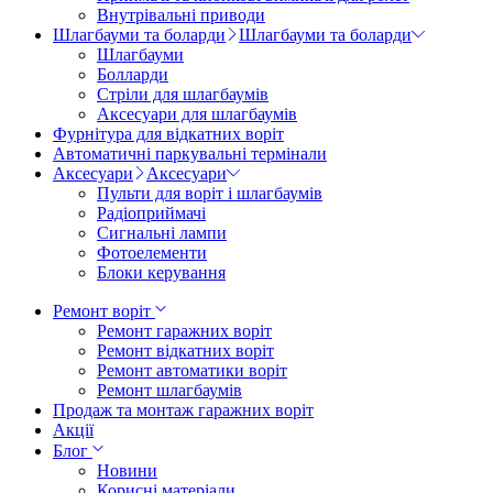
Внутрівальні приводи
Шлагбауми та боларди
Шлагбауми та боларди
Шлагбауми
Болларди
Стріли для шлагбаумів
Аксесуари для шлагбаумів
Фурнітура для відкатних воріт
Автоматичні паркувальні термінали
Аксесуари
Аксесуари
Пульти для воріт і шлагбаумів
Радіоприймачі
Сигнальні лампи
Фотоелементи
Блоки керування
Ремонт воріт
Ремонт гаражних воріт
Ремонт відкатних воріт
Ремонт автоматики воріт
Ремонт шлагбаумів
Продаж та монтаж гаражних воріт
Акції
Блог
Новини
Корисні матеріали