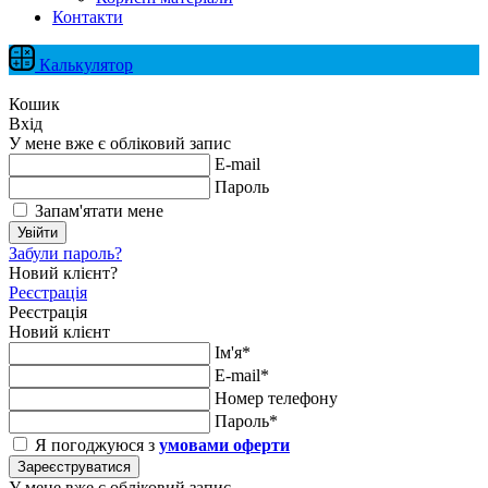
Контакти
Калькулятор
Кошик
Вхід
У мене вже є обліковий запис
E-mail
Пароль
Запам'ятати мене
Увійти
Забули пароль?
Новий клієнт?
Реєстрація
Реєстрація
Новий клієнт
Ім'я*
E-mail*
Номер телефону
Пароль*
Я погоджуюся з
умовами оферти
Зареєструватися
У мене вже є обліковий запис