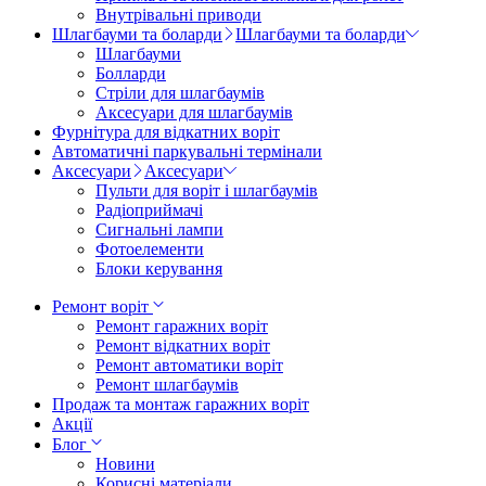
Внутрівальні приводи
Шлагбауми та боларди
Шлагбауми та боларди
Шлагбауми
Болларди
Стріли для шлагбаумів
Аксесуари для шлагбаумів
Фурнітура для відкатних воріт
Автоматичні паркувальні термінали
Аксесуари
Аксесуари
Пульти для воріт і шлагбаумів
Радіоприймачі
Сигнальні лампи
Фотоелементи
Блоки керування
Ремонт воріт
Ремонт гаражних воріт
Ремонт відкатних воріт
Ремонт автоматики воріт
Ремонт шлагбаумів
Продаж та монтаж гаражних воріт
Акції
Блог
Новини
Корисні матеріали