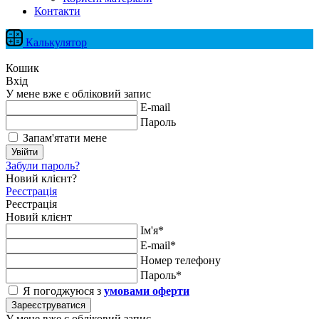
Контакти
Калькулятор
Кошик
Вхід
У мене вже є обліковий запис
E-mail
Пароль
Запам'ятати мене
Увійти
Забули пароль?
Новий клієнт?
Реєстрація
Реєстрація
Новий клієнт
Ім'я*
E-mail*
Номер телефону
Пароль*
Я погоджуюся з
умовами оферти
Зареєструватися
У мене вже є обліковий запис