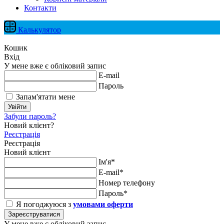
Контакти
Калькулятор
Кошик
Вхід
У мене вже є обліковий запис
E-mail
Пароль
Запам'ятати мене
Увійти
Забули пароль?
Новий клієнт?
Реєстрація
Реєстрація
Новий клієнт
Ім'я*
E-mail*
Номер телефону
Пароль*
Я погоджуюся з
умовами оферти
Зареєструватися
У мене вже є обліковий запис