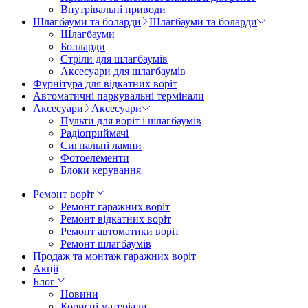
Внутрівальні приводи
Шлагбауми та боларди
Шлагбауми та боларди
Шлагбауми
Болларди
Стріли для шлагбаумів
Аксесуари для шлагбаумів
Фурнітура для відкатних воріт
Автоматичні паркувальні термінали
Аксесуари
Аксесуари
Пульти для воріт і шлагбаумів
Радіоприймачі
Сигнальні лампи
Фотоелементи
Блоки керування
Ремонт воріт
Ремонт гаражних воріт
Ремонт відкатних воріт
Ремонт автоматики воріт
Ремонт шлагбаумів
Продаж та монтаж гаражних воріт
Акції
Блог
Новини
Корисні матеріали