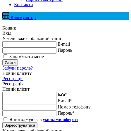
Контакти
Калькулятор
Кошик
Вхід
У мене вже є обліковий запис
E-mail
Пароль
Запам'ятати мене
Увійти
Забули пароль?
Новий клієнт?
Реєстрація
Реєстрація
Новий клієнт
Ім'я*
E-mail*
Номер телефону
Пароль*
Я погоджуюся з
умовами оферти
Зареєструватися
У мене вже є обліковий запис