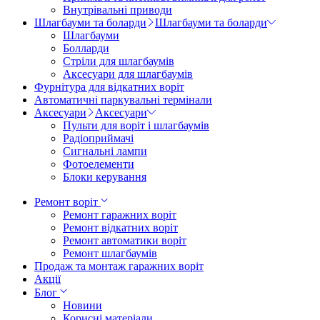
Внутрівальні приводи
Шлагбауми та боларди
Шлагбауми та боларди
Шлагбауми
Болларди
Стріли для шлагбаумів
Аксесуари для шлагбаумів
Фурнітура для відкатних воріт
Автоматичні паркувальні термінали
Аксесуари
Аксесуари
Пульти для воріт і шлагбаумів
Радіоприймачі
Сигнальні лампи
Фотоелементи
Блоки керування
Ремонт воріт
Ремонт гаражних воріт
Ремонт відкатних воріт
Ремонт автоматики воріт
Ремонт шлагбаумів
Продаж та монтаж гаражних воріт
Акції
Блог
Новини
Корисні матеріали