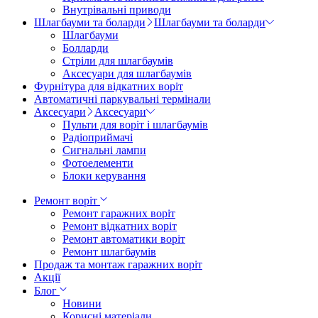
Внутрівальні приводи
Шлагбауми та боларди
Шлагбауми та боларди
Шлагбауми
Болларди
Стріли для шлагбаумів
Аксесуари для шлагбаумів
Фурнітура для відкатних воріт
Автоматичні паркувальні термінали
Аксесуари
Аксесуари
Пульти для воріт і шлагбаумів
Радіоприймачі
Сигнальні лампи
Фотоелементи
Блоки керування
Ремонт воріт
Ремонт гаражних воріт
Ремонт відкатних воріт
Ремонт автоматики воріт
Ремонт шлагбаумів
Продаж та монтаж гаражних воріт
Акції
Блог
Новини
Корисні матеріали