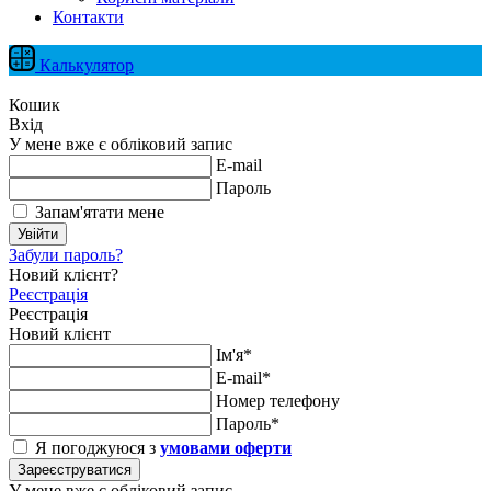
Контакти
Калькулятор
Кошик
Вхід
У мене вже є обліковий запис
E-mail
Пароль
Запам'ятати мене
Увійти
Забули пароль?
Новий клієнт?
Реєстрація
Реєстрація
Новий клієнт
Ім'я*
E-mail*
Номер телефону
Пароль*
Я погоджуюся з
умовами оферти
Зареєструватися
У мене вже є обліковий запис