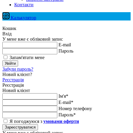
Контакти
Калькулятор
Кошик
Вхід
У мене вже є обліковий запис
E-mail
Пароль
Запам'ятати мене
Увійти
Забули пароль?
Новий клієнт?
Реєстрація
Реєстрація
Новий клієнт
Ім'я*
E-mail*
Номер телефону
Пароль*
Я погоджуюся з
умовами оферти
Зареєструватися
У мене вже є обліковий запис