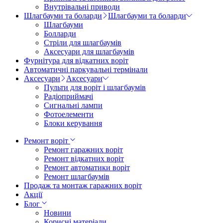
Внутрівальні приводи
Шлагбауми та боларди
Шлагбауми та боларди
Шлагбауми
Болларди
Стріли для шлагбаумів
Аксесуари для шлагбаумів
Фурнітура для відкатних воріт
Автоматичні паркувальні термінали
Аксесуари
Аксесуари
Пульти для воріт і шлагбаумів
Радіоприймачі
Сигнальні лампи
Фотоелементи
Блоки керування
Ремонт воріт
Ремонт гаражних воріт
Ремонт відкатних воріт
Ремонт автоматики воріт
Ремонт шлагбаумів
Продаж та монтаж гаражних воріт
Акції
Блог
Новини
Корисні матеріали