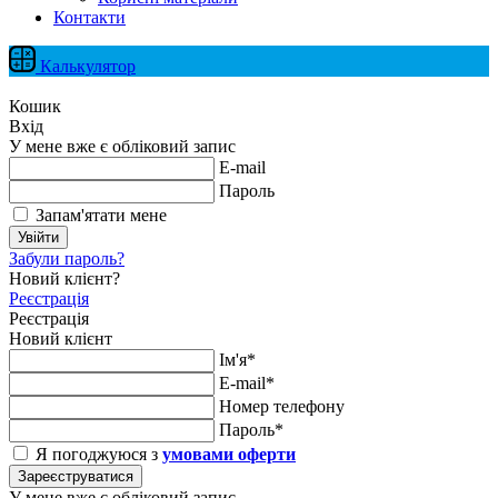
Контакти
Калькулятор
Кошик
Вхід
У мене вже є обліковий запис
E-mail
Пароль
Запам'ятати мене
Увійти
Забули пароль?
Новий клієнт?
Реєстрація
Реєстрація
Новий клієнт
Ім'я*
E-mail*
Номер телефону
Пароль*
Я погоджуюся з
умовами оферти
Зареєструватися
У мене вже є обліковий запис