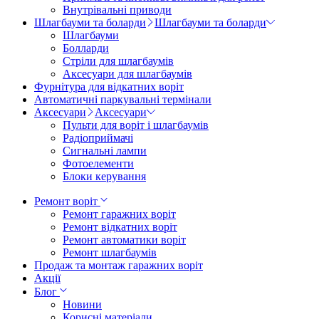
Внутрівальні приводи
Шлагбауми та боларди
Шлагбауми та боларди
Шлагбауми
Болларди
Стріли для шлагбаумів
Аксесуари для шлагбаумів
Фурнітура для відкатних воріт
Автоматичні паркувальні термінали
Аксесуари
Аксесуари
Пульти для воріт і шлагбаумів
Радіоприймачі
Сигнальні лампи
Фотоелементи
Блоки керування
Ремонт воріт
Ремонт гаражних воріт
Ремонт відкатних воріт
Ремонт автоматики воріт
Ремонт шлагбаумів
Продаж та монтаж гаражних воріт
Акції
Блог
Новини
Корисні матеріали