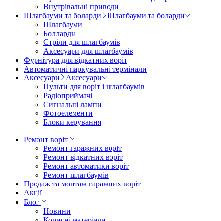
Внутрівальні приводи
Шлагбауми та боларди
Шлагбауми та боларди
Шлагбауми
Болларди
Стріли для шлагбаумів
Аксесуари для шлагбаумів
Фурнітура для відкатних воріт
Автоматичні паркувальні термінали
Аксесуари
Аксесуари
Пульти для воріт і шлагбаумів
Радіоприймачі
Сигнальні лампи
Фотоелементи
Блоки керування
Ремонт воріт
Ремонт гаражних воріт
Ремонт відкатних воріт
Ремонт автоматики воріт
Ремонт шлагбаумів
Продаж та монтаж гаражних воріт
Акції
Блог
Новини
Корисні матеріали