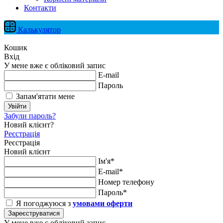
Контакти
Калькулятор
Кошик
Вхід
У мене вже є обліковий запис
E-mail
Пароль
Запам'ятати мене
Увійти
Забули пароль?
Новий клієнт?
Реєстрація
Реєстрація
Новий клієнт
Ім'я*
E-mail*
Номер телефону
Пароль*
Я погоджуюся з
умовами оферти
Зареєструватися
У мене вже є обліковий запис