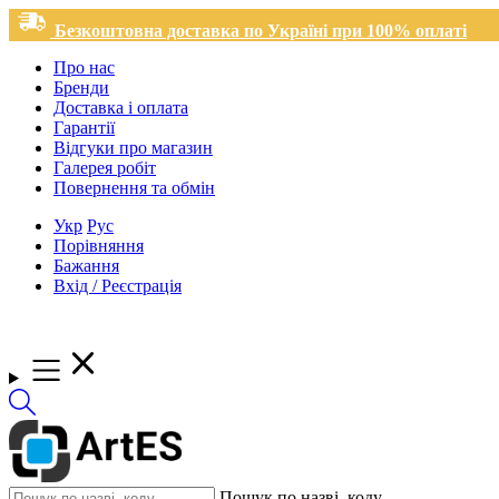
Безкоштовна доставка по Україні при 100% оплаті
Про нас
Бренди
Доставка і оплата
Гарантії
Відгуки про магазин
Галерея робіт
Повернення та обмін
Укр
Рус
Порівняння
Бажання
Вхід / Реєстрація
Пошук по назві, коду